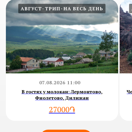
АВГУСТ
ТРИП
НА ВЕСЬ ДЕНЬ
07.08.2026 11:00
В гостях у молокан: Лермонтово,
Ч
Фиолетово, Дилижан
27000֏