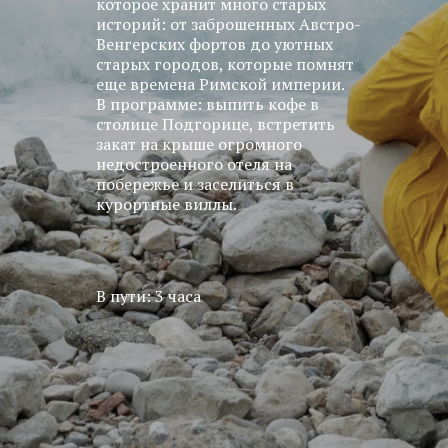
которое хранит много старых
историй: от заброшенных Австро-
Венгерских фортов до уютных
старых городов, которые помнят
еще времена Римской империи.
В программе: выпить кофе в
столице Подгорице, встретить
закат на крыше огромного
недостроенного отеля на
побережье и заселиться в
курортные виллы.
В пути: 3 часа