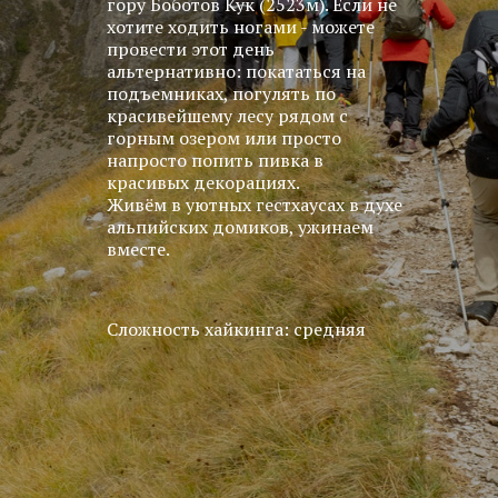
гору Боботов Кук (2523м). Если не
хотите ходить ногами - можете
провести этот день
альтернативно: покататься на
подъемниках, погулять по
красивейшему лесу рядом с
горным озером или просто
напросто попить пивка в
красивых декорациях.
Живём в уютных гестхаусах в духе
альпийских домиков, ужинаем
вместе.
Сложность хайкинга: средняя