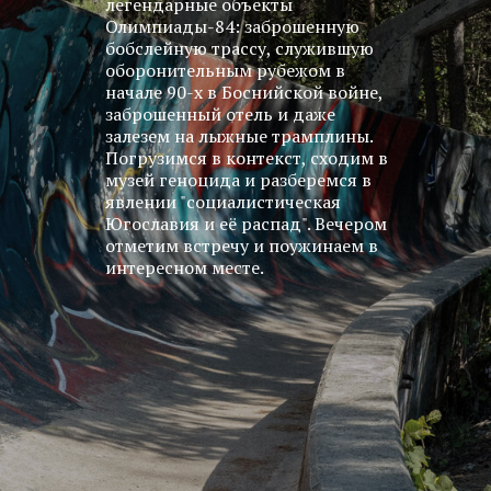
легендарные объекты
Олимпиады-84: заброшенную
бобслейную трассу, служившую
оборонительным рубежом в
начале 90-х в Боснийской войне,
заброшенный отель и даже
залезем на лыжные трамплины.
Погрузимся в контекст, сходим в
музей геноцида и разберемся в
явлении "cоциалистическая
Югославия и её распад". Вечером
отметим встречу и поужинаем в
интересном месте.