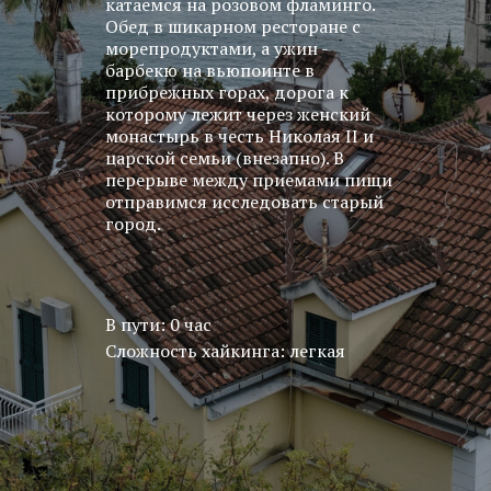
катаемся на розовом фламинго.
Обед в шикарном ресторане с
морепродуктами, а ужин -
барбекю на вьюпоинте в
прибрежных горах, дорога к
которому лежит через женский
монастырь в честь Николая II и
царской семьи (внезапно). В
перерыве между приемами пищи
отправимся исследовать старый
город.
В пути: 0 час
Сложность хайкинга: легкая