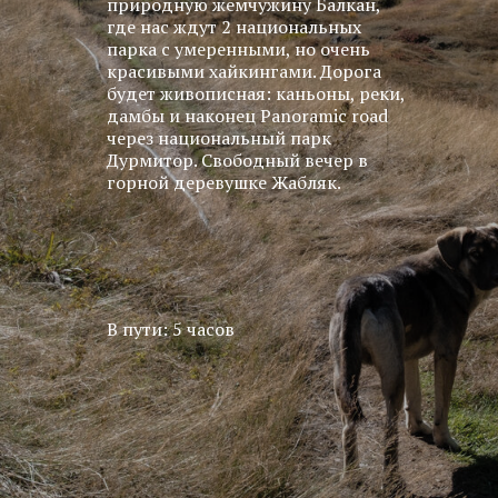
природную жемчужину Балкан,
где нас ждут 2 национальных
парка с умеренными, но очень
красивыми хайкингами. Дорога
будет живописная: каньоны, реки,
дамбы и наконец Panoramic road
через национальный парк
Дурмитор. Свободный вечер в
горной деревушке Жабляк.
В пути: 5 часов