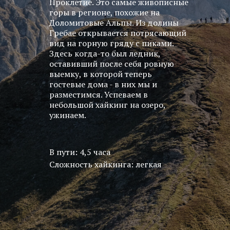
Проклетие. Это самые живописные
горы в регионе, похожие на
Доломитовые Альпы. Из долины
Гребае открывается потрясающий
вид на горную гряду с пиками.
Здесь когда-то был ледник,
оставивший после себя ровную
выемку, в которой теперь
гостевые дома - в них мы и
разместимся. Успеваем в
небольшой хайкинг на озеро,
ужинаем.
В пути: 4,5 часа
Сложность хайкинга: легкая