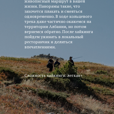
живописный маршрут в вашей
жизни. Панорамы такие, что
захочется плакать и смеяться
одновременно. В ходе кольцевого
трека даже частично окажемся на
территории Албании, но потом
вернемся обратно. После хайкинга
пойдем ужинать в локальный
ресторанчик и делиться
впечатлениями.
Сложность хайкинга: легкая+