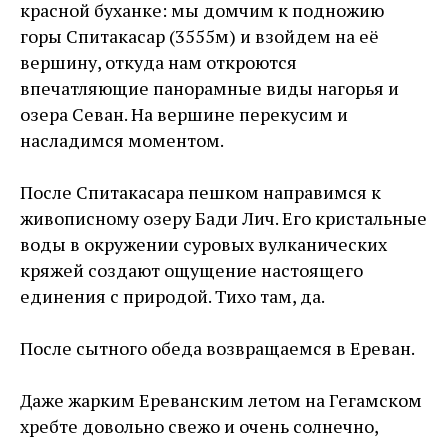
красной буханке: мы домчим к подножию
горы Спитакасар (3555м) и взойдем на её
вершину, откуда нам откроются
впечатляющие панорамные виды нагорья и
озера Севан. На вершине перекусим и
насладимся моментом.
После Спитакасара пешком направимся к
живописному озеру Бади Лич. Его кристальные
воды в окружении суровых вулканических
кряжей создают ощущение настоящего
единения с природой. Тихо там, да.
После сытного обеда возвращаемся в Ереван.
Даже жарким Ереванским летом на Гегамском
хребте довольно свежо и очень солнечно,