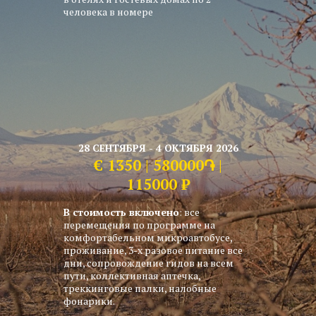
человека в номере
28 СЕНТЯБРЯ - 4 ОКТЯБРЯ 2026
€
135
0 | 580000֏ |
115000 ₽
В стоимость включено
: все
перемещения по программе на
комфортабельном микроавтобусе,
проживание, 3-х разовое питание все
дни, сопровождение гидов на всем
пути, коллективная аптечка,
треккинговые палки, налобные
фонарики.