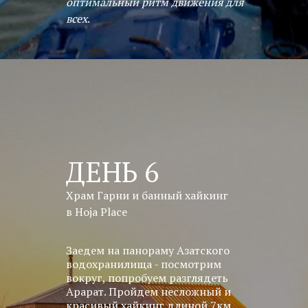
оптимальный ритм движения для
всех
.
ДЕНЬ 6
Храм Гарни и банный хайкинг
в Hoja Place
Заедем на панораму Азатского
водохранилища - посмотрим
вокруг, попробуем разглядеть
Арарат. Пройдем несложный и
красивый хайкинг длиной 7км,