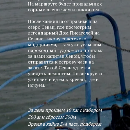
На маршруте будет привальчик с
горным чаепитием и пикником.
После хайкинга отправимся на
озеро Севан, где посмотрим
легендарный Дом Писателей на
Севане - икону советского
модернизма, а там уже услышим
пароходный гудок – это приплыл
за нами капитан Левон, чтобы
отправится к острову чаек на
закате. Такой Севан удается
увидеть немногим. После круиза
ужинаем и едем в Ереван, где и
ночуем.
За день пройдем 10 км с набором
500 м и сбросом 500м
Время в хайке 3-4 часа, подберём