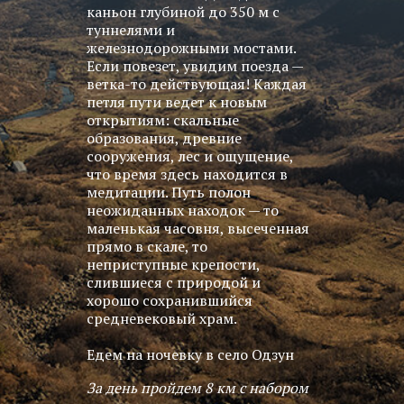
каньон глубиной до 350 м с
туннелями и
железнодорожными мостами.
Если повезет, увидим поезда —
ветка-то действующая! Каждая
петля пути ведет к новым
открытиям: скальные
образования, древние
сооружения, лес и ощущение,
что время здесь находится в
медитации. Путь полон
неожиданных находок — то
маленькая часовня, высеченная
прямо в скале, то
неприступные крепости,
слившиеся с природой и
хорошо сохранившийся
средневековый храм.
Едем на ночевку в село Одзун
За день пройдем 8 км с набором