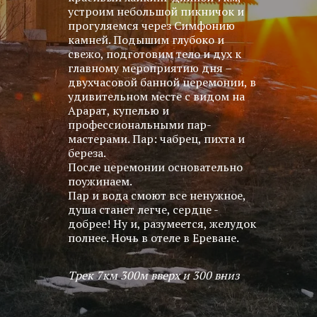
устроим небольшой пикничок и
прогуляемся через Симфонию
камней. Подышим глубоко и
свежо, подготовим тело и дух к
главному мероприятию дня –
двухчасовой банной церемонии, в
удивительном месте с видом на
Арарат, купелью и
профессиональными пар-
мастерами. Пар: чабрец, пихта и
береза.
После церемонии основательно
поужинаем.
Пар и вода смоют все ненужное,
душа станет легче, сердце -
добрее! Ну и, разумеется, желудок
полнее. Ночь в отеле в Ереване.
Трек 7км 300м вверх и 300 вниз