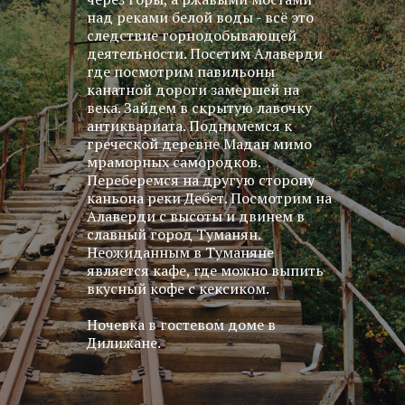
над реками белой воды - всё это
следствие горнодобывающей
деятельности. Посетим Алаверди
где посмотрим павильоны
канатной дороги замершей на
века. Зайдем в скрытую лавочку
антиквариата. Поднимемся к
греческой деревне Мадан мимо
мраморных самородков.
Переберемся на другую сторону
каньона реки Дебет. Посмотрим на
Алаверди с высоты и двинем в
славный город Туманян.
Неожиданным в Туманяне
является кафе, где можно выпить
вкусный кофе с кексиком.
Ночевка в гостевом доме в
Дилижане.