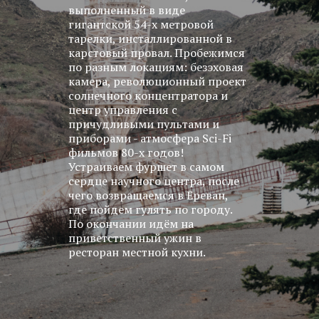
выполненный в виде
гигантской 54-х метровой
тарелки, инсталлированной в
карстовый провал. Пробежимся
по разным локациям: безэховая
камера, революционный проект
солнечного концентратора и
центр управления с
причудливыми пультами и
приборами - атмосфера Sci-Fi
фильмов 80-х годов!
Устраиваем фуршет в самом
сердце научного центра, после
чего возвращаемся в Ереван,
где пойдем гулять по городу.
По окончании идём на
приветственный ужин в
ресторан местной кухни.