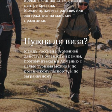
Еревана. Финиш днем 3 мая в
центре Еревана.
Можно прилететь раньше, или
задержаться на майские
праздники.
Нужна ли виза?
Между Россией и Арменией
действует безвизовый режим,
поэтому въехать в Армению с
целью туризма можно и по
российскому паспорту, и по
заграничному.