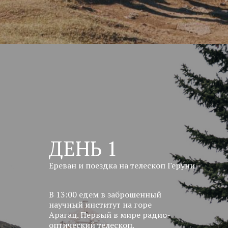
ДЕНЬ 1
Ереван и поездка на телескоп Геруни
В 13:00 едем в заброшенный
научный институт на горе
Арагац. Первый в мире радио-
оптический телескоп,