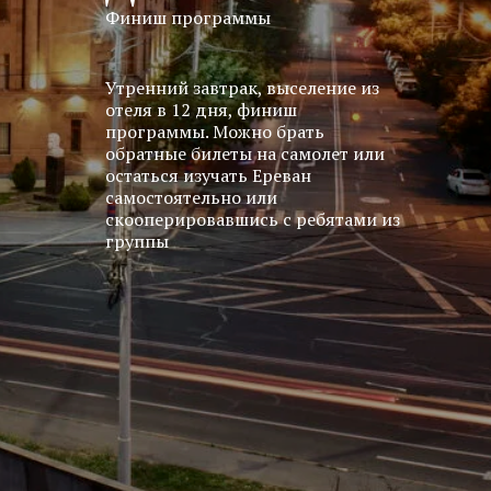
Финиш программы
Утренний завтрак, выселение из
отеля в 12 дня, финиш
программы. Можно брать
обратные билеты на самолет или
остаться изучать Ереван
самостоятельно или
скооперировавшись с ребятами из
группы