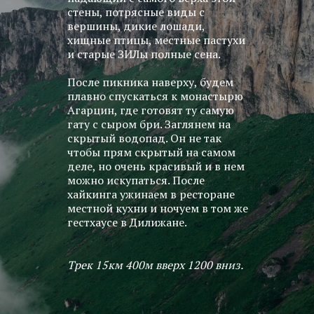
стены, потрясные виды с
вершины, дикие лошади,
хищные птицы, местные пастухи
и старые ЗИЛы полные сена.
После пикника наверху, будем
плавно спускаться к монастырю
Агарцин, где готовят ту самую
гату с сыром бри. Заглянем на
скрытый водопад. Он не так
чтобы прям скрытый на самом
деле, но очень красивый и в нем
можно искупаться. После
хайкинга ужинаем в ресторане
местной кухни и ночуем в том же
гестхаусе в Дилижане.
Трек 15км 400м вверх 1200 вниз.