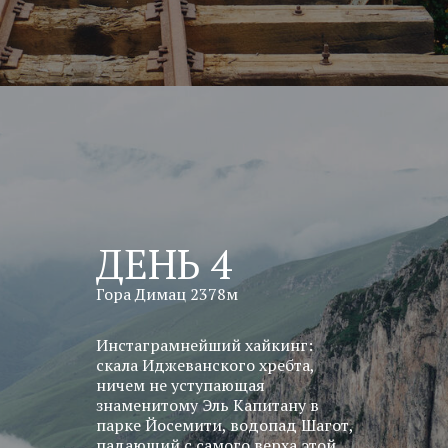
ДЕНЬ 4
Гора Димац 2378м
Инстаграмнейший хайкинг:
скала Иджеванского хребта,
ничем не уступающая
знаменитому Эль Капитану в
парке Йосемити, водопад Шагот,
падающий с самого верха этой