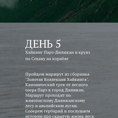
ДЕНЬ 5
Хайкинг Парз-Дилижан и круиз
по Севану на корабле
Пройдем маршрут из сборника
"Золотая Коллекция Хайкинга".
Канонический трек от лесного
озера Парз в город Дилижан.
Маршрут проходит по
живописному Дилижанскому
лесу и альпийским лугам.
Соберем гербарий и послушаем
истории про скрытую жизнь леса.