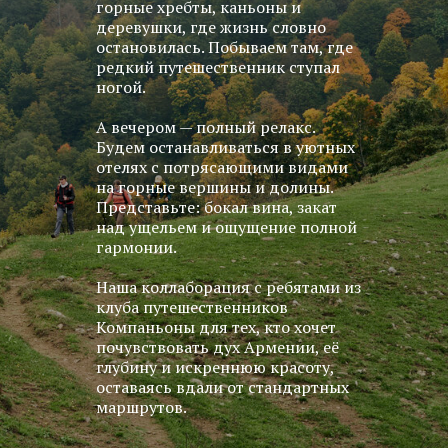
горные хребты, каньоны и
деревушки, где жизнь словно
остановилась. Побываем там, где
редкий путешественник ступал
ногой.
А вечером — полный релакс.
Будем останавливаться в уютных
отелях с потрясающими видами
на горные вершины и долины.
Представьте: бокал вина, закат
над ущельем и ощущение полной
гармонии.
Наша коллаборация с ребятами из
клуба путешественников
Компаньоны для тех, кто хочет
почувствовать дух Армении, её
глубину и искреннюю красоту,
оставаясь вдали от стандартных
маршрутов.