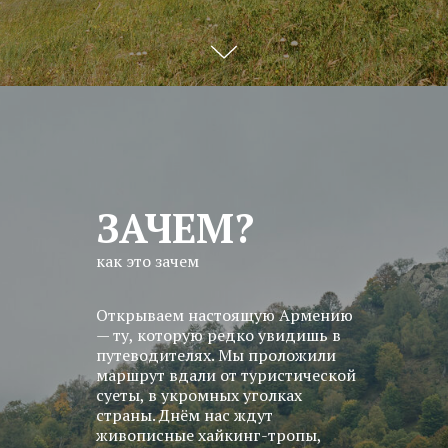
ЗАЧЕМ?
как это зачем
Открываем настоящую Армению
— ту, которую редко увидишь в
путеводителях. Мы проложили
маршрут вдали от туристической
суеты, в укромных уголках
страны. Днём нас ждут
живописные хайкинг-тропы,