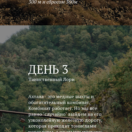
300 м и сбросом 300м
ДЕНЬ 3
Таинственный Лори
Ахтала - это медные шахты и
обогатительный комбинат.
Комбинат работает. Но мы все
равно "случайно" выйдем на его
узкоколейную железную дорогу,
которая проходит тоннелями
через горы, а ржавыми мостами