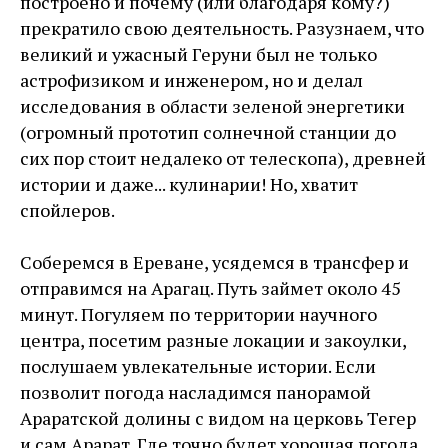
построено и почему (или благодаря кому?)
прекратило свою деятельность. Разузнаем, что
великий и ужасный Геруни был не только
астрофизиком и инженером, но и делал
исследования в области зеленой энергетики
(огромный прототип солнечной станции до
сих пор стоит недалеко от телескопа), древней
истории и даже... кулинарии! Но, хватит
спойлеров.
Соберемся в Ереване, усядемся в трансфер и
отправимся на Арагац. Путь займет около 45
минут. Погуляем по территории научного
центра, посетим разные локации и закоулки,
послушаем увлекательные истории. Если
позволит погода насладимся панорамой
Араратской долины с видом на церковь Тегер
и сам Арарат. Где точно будет хорошая погода,