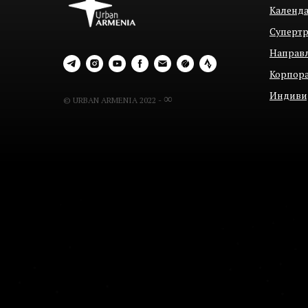
Календ
Суперт
Направ
Корпор
Индиви
∞
© URBAN ARMENIA 2022 -