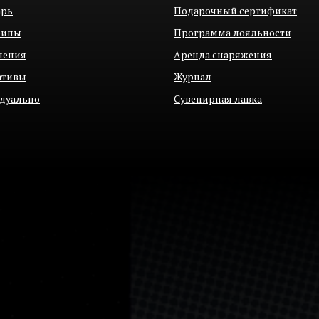
арь
Подарочный сертификат
рипы
Программа лояльности
ления
Аренда снаряжения
ативы
Журнал
дуально
Сувенирная лавка