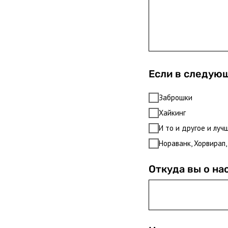
Если в следующ
Заброшки
Хайкинг
И то и другое и луч
Нораванк, Хорвирап,
Откуда вы о на