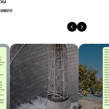
обы
ливее