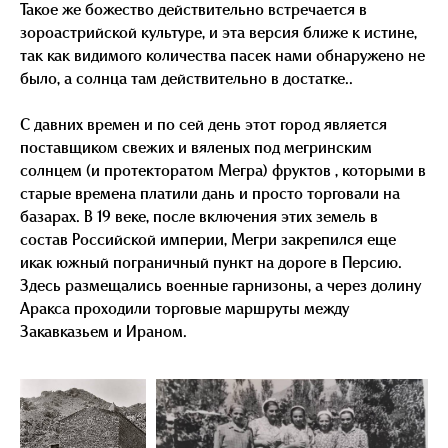
Такое же божество действительно встречается в
зороастрийской культуре, и эта версия ближе к истине,
так как видимого количества пасек нами обнаружено не
было, а солнца там действительно в достатке..
С давних времен и по сей день этот город является
поставщиком свежих и вяленых под мегринским
солнцем (и протекторатом Мегра) фруктов , которыми в
старые времена платили дань и просто торговали на
базарах. В 19 веке, после включения этих земель в
состав Российской империи, Мегри закрепился еще
и как южный пограничный пункт на дороге в Персию.
Здесь размещались военные гарнизоны, а через долину
Аракса проходили торговые маршруты между
Закавказьем и Ираном.