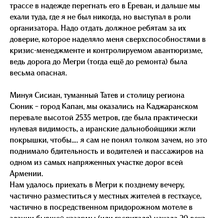
трассе в надежде перегнать его в Ереван, и дальше мы
ехали туда, где я не был никогда, но выступал в роли
организатора. Надо отдать должное ребятам за их
доверие, которое наделяло меня сверхспособностями в
кризис-менеджменте и контролируемом авантюризме,
ведь дорога до Мегри (тогда ещё до ремонта) была
весьма опасная.
Минуя Сисиан, туманный Татев и столицу региона
Сюник – город Капан, мы оказались на Каджаранском
перевале высотой 2535 метров, где была практически
нулевая видимость, а иранские дальнобойщики жгли
покрышки, чтобы…. я сам не понял толком зачем, но это
поднимало бдительность и водителей и пассажиров на
одном из самых напряженных участке дорог всей
Армении.
Нам удалось приехать в Мегри к позднему вечеру,
частично разместиться у местных жителей в гестхаусе,
частично в посредственном придорожном мотеле в