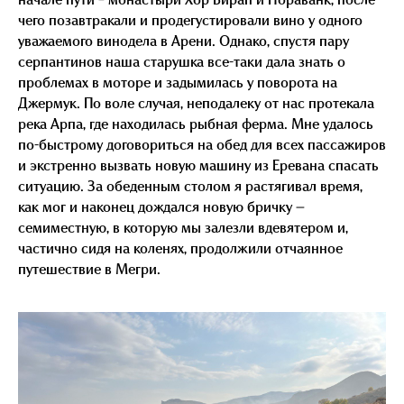
чего позавтракали и продегустировали вино у одного
уважаемого винодела в Арени. Однако, спустя пару
серпантинов наша старушка все-таки дала знать о
проблемах в моторе и задымилась у поворота на
Джермук. По воле случая, неподалеку от нас протекала
река Арпа, где находилась рыбная ферма. Мне удалось
по-быстрому договориться на обед для всех пассажиров
и экстренно вызвать новую машину из Еревана спасать
ситуацию. За обеденным столом я растягивал время,
как мог и наконец дождался новую бричку —
семиместную, в которую мы залезли вдевятером и,
частично сидя на коленях, продолжили отчаянное
путешествие в Мегри.